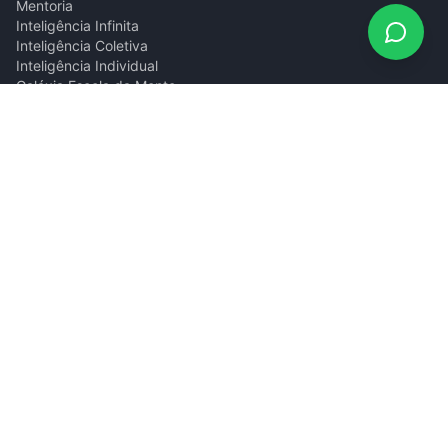
Mentoria
Inteligência Infinita
Inteligência Coletiva
Inteligência Individual
Galáxia Escola da Mente
Blog
Podcast
Contato
gilberto@giombelli.com.br
(11) 94885-9816
Natal/RN · São Paulo/SP
©
2026
Gilberto Giombelli.
Todos os direitos reservados.