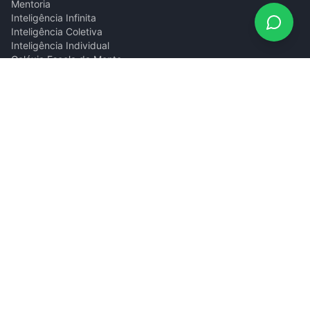
Mentoria
Inteligência Infinita
Inteligência Coletiva
Inteligência Individual
Galáxia Escola da Mente
Blog
Podcast
Contato
gilberto@giombelli.com.br
(11) 94885-9816
Natal/RN · São Paulo/SP
©
2026
Gilberto Giombelli.
Todos os direitos reservados.