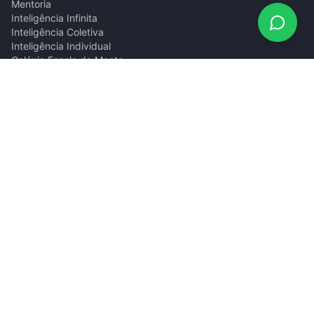
Mentoria
Inteligência Infinita
Inteligência Coletiva
Inteligência Individual
Galáxia Escola da Mente
Blog
Podcast
Contato
gilberto@giombelli.com.br
(11) 94885-9816
Natal/RN · São Paulo/SP
©
2026
Gilberto Giombelli.
Todos os direitos reservados.